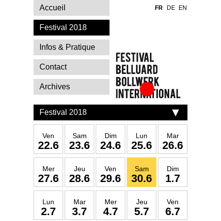
Accueil
FR
DE
EN
Festival 2018
Infos & Pratique
Contact
Archives
Festival Belluard
Bollwerk
Festival 2018
International
Ven
Sam
Dim
Lun
Mar
22.6
23.6
24.6
25.6
26.6
Mer
Jeu
Ven
Sam
Dim
27.6
28.6
29.6
30.6
1.7
Lun
Mar
Mer
Jeu
Ven
2.7
3.7
4.7
5.7
6.7