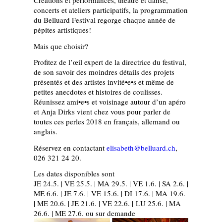
Créations et performances, théâtre et danse,
concerts et ateliers participatifs, la programmation
du Belluard Festival regorge chaque année de
pépites artistiques!
Mais que choisir?
Profitez de l’œil expert de la directrice du festival,
de son savoir des moindres détails des projets
présentés et des artistes invité•e•s et même de
petites anecdotes et histoires de coulisses.
Réunissez ami•e•s et voisinage autour d’un apéro
et Anja Dirks vient chez vous pour parler de
toutes ces perles 2018 en français, allemand ou
anglais.
Réservez en contactant
elisabeth@belluard.ch
,
026 321 24 20.
Les dates disponibles sont
JE 24.5. | VE 25.5. | MA 29.5. | VE 1.6. | SA 2.6. |
ME 6.6. | JE 7.6. | VE 15.6. | DI 17.6. | MA 19.6.
| ME 20.6. | JE 21.6. | VE 22.6. | LU 25.6. | MA
26.6. | ME 27.6. ou sur demande