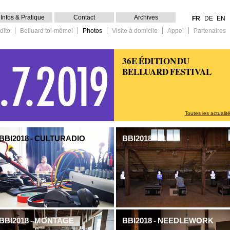
Infos & Pratique
Contact
Archives
FR
DE
EN
dito
Belluard toi-même!
Photos
Visite à domicile
Appel
Partenaires
36E ÉDITION DU
BELLUARD FESTIVAL
Toutes les actualit
BBI2018 - CULTURADIO
BBI2018 - 21
BBI2018 - MONTAGE
BBI2018 - NEEDLEWORK