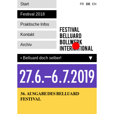
Start
FR
DE
EN
Festival 2018
Praktische Infos
Kontakt
Archiv
Festival Belluard
Bollwerk
• Belluard doch selber!
International
36. AUSGABE DES BELLUARD
FESTIVAL