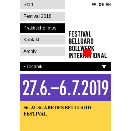
Start
FR
DE
EN
Festival 2018
Praktische Infos
Kontakt
Archiv
Festival Belluard
Bollwerk
• Technik
International
36. AUSGABE DES BELLUARD
FESTIVAL