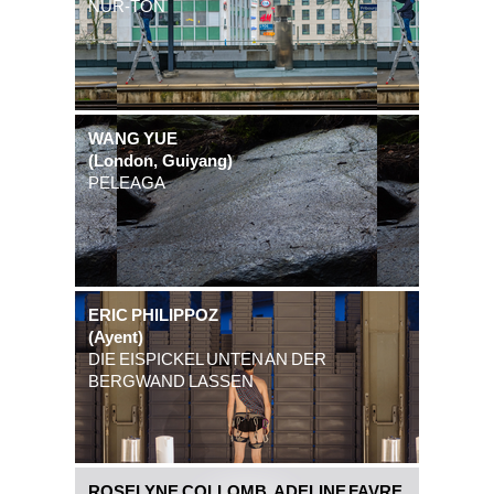
NUR-TON
WANG YUE
(London, Guiyang)
PELEAGA
ERIC PHILIPPOZ
(Ayent)
DIE EISPICKEL UNTEN AN DER
BERGWAND LASSEN
ROSELYNE COLLOMB, ADELINE FAVRE