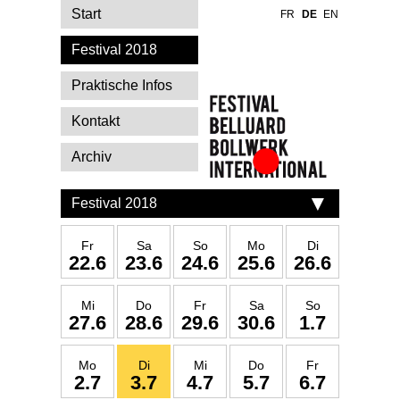
Start
FR
DE
EN
Festival 2018
Praktische Infos
Kontakt
Archiv
Festival Belluard
Bollwerk
Festival 2018
International
Fr
Sa
So
Mo
Di
22.6
23.6
24.6
25.6
26.6
Mi
Do
Fr
Sa
So
27.6
28.6
29.6
30.6
1.7
Mo
Di
Mi
Do
Fr
2.7
3.7
4.7
5.7
6.7