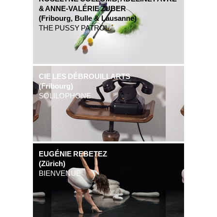
& ANNE-VALÉRIE ZUBER
(Fribourg, Bulle & Lausanne)
THE PUSSY PATROL
CIE LES DÉBROUILLARTS
(Fribourg)
SOLILOPHONE
EUGÉNIE REBETEZ
(Zürich)
BIENVENUE