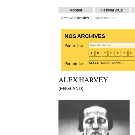
Accueil
Festival 2018
Archive d'artistes
Anciens sites
NOS ARCHIVES
Par artiste
A
B
C
D
E
F
G
Par année
SÉLECTIONNER ANNÉE
ALEX HARVEY
(ENGLAND)