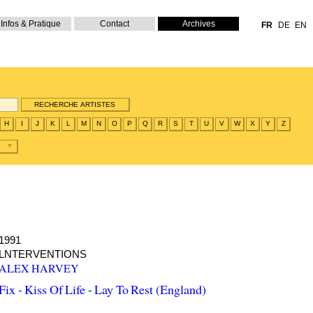
Infos & Pratique
Contact
Archives
FR
DE
EN
H
I
J
K
L
M
N
O
P
Q
R
S
T
U
V
W
X
Y
Z
1991
LNTERVENTIONS
ALEX HARVEY
Fix - Kiss Of Life - Lay To Rest (England)