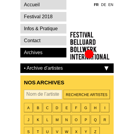
Accueil
FR
DE
EN
Festival 2018
Infos & Pratique
Contact
Archives
Festival Belluard
Bollwerk
• Archive d'artistes
International
NOS ARCHIVES
Par artiste
A
B
C
D
E
F
G
H
I
J
K
L
M
N
O
P
Q
R
S
T
U
V
W
X
Y
Z