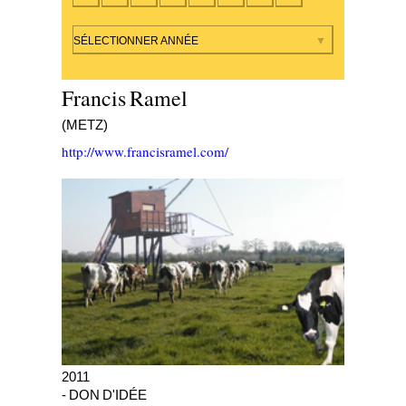
Par année
SÉLECTIONNER ANNÉE
Francis Ramel
(METZ)
http://www.francisramel.com/
Carrelet #01
2011
- DON D'IDÉE