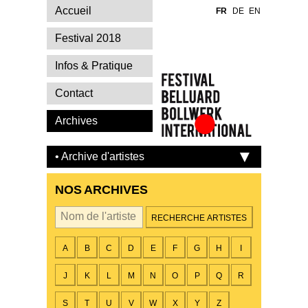
Accueil
FR
DE
EN
Festival 2018
Infos & Pratique
Contact
Archives
Festival Belluard
Bollwerk
• Archive d'artistes
International
NOS ARCHIVES
Par artiste
A
B
C
D
E
F
G
H
I
J
K
L
M
N
O
P
Q
R
S
T
U
V
W
X
Y
Z