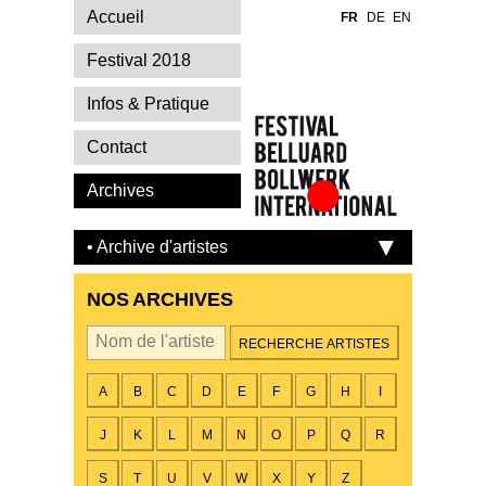
Accueil
FR
DE
EN
Festival 2018
Infos & Pratique
Contact
Archives
Festival Belluard
Bollwerk
• Archive d'artistes
International
NOS ARCHIVES
Par artiste
A
B
C
D
E
F
G
H
I
J
K
L
M
N
O
P
Q
R
S
T
U
V
W
X
Y
Z