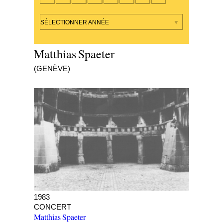
Par année
SÉLECTIONNER ANNÉE
Matthias Spaeter
(GENÈVE)
Récital de guitare classique
1983
CONCERT
Matthias Spaeter