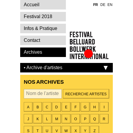
Accueil
FR
DE
EN
Festival 2018
Infos & Pratique
Contact
Archives
Festival Belluard
Bollwerk
• Archive d'artistes
International
NOS ARCHIVES
Par artiste
A
B
C
D
E
F
G
H
I
J
K
L
M
N
O
P
Q
R
S
T
U
V
W
X
Y
Z