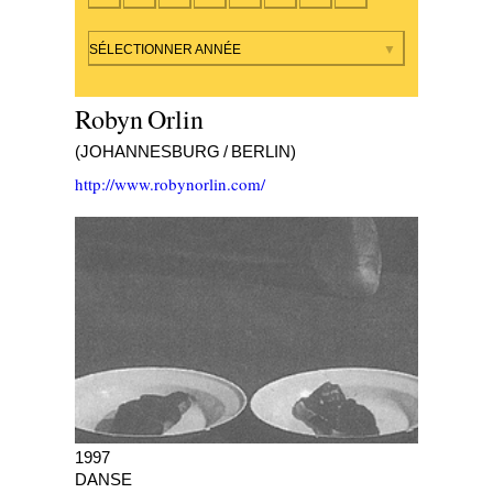
Par année
SÉLECTIONNER ANNÉE
Robyn Orlin
(JOHANNESBURG / BERLIN)
http://www.robynorlin.com/
Naked on a Goat
1997
DANSE