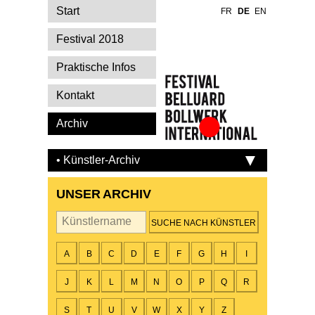
Start
FR
DE
EN
Festival 2018
Praktische Infos
Kontakt
Archiv
Festival Belluard
Bollwerk
• Künstler-Archiv
International
UNSER ARCHIV
Künstler
A
B
C
D
E
F
G
H
I
J
K
L
M
N
O
P
Q
R
S
T
U
V
W
X
Y
Z