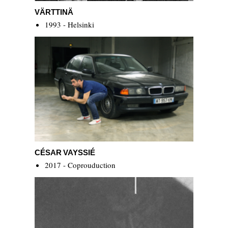
Värttinä
VÄRTTINÄ
1993 - Helsinki
César Vayssié
CÉSAR VAYSSIÉ
2017 - Coprouduction