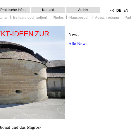
Praktische Infos
Kontakt
Archiv
FR
DE
EN
torial
Belluard doch selber!
Photos
Hausbesuch
Ausschreibung
Par
KT-IDEEN ZUR
News
Alle News
ational und das Migros-