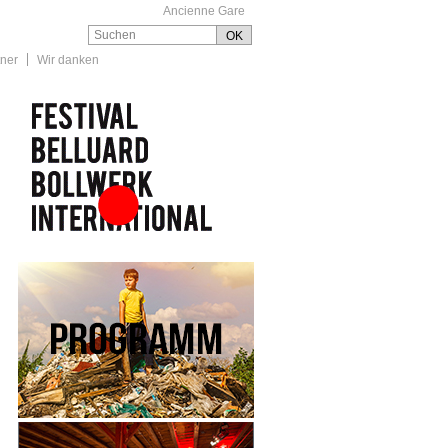
Ancienne Gare
tner
Wir danken
Festival Belluard
Bollwerk International