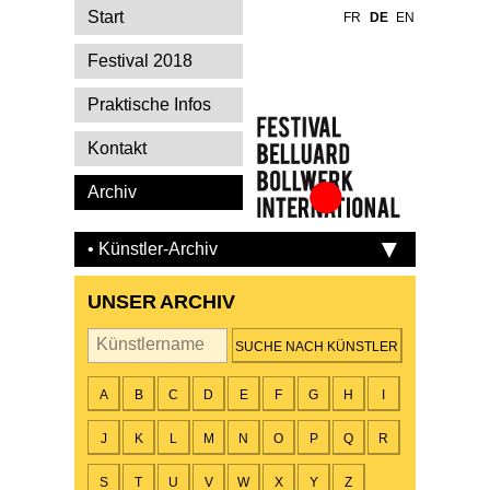
Start
FR
DE
EN
Festival 2018
Praktische Infos
Kontakt
Archiv
Festival Belluard
Bollwerk
• Künstler-Archiv
International
UNSER ARCHIV
Künstler
A
B
C
D
E
F
G
H
I
J
K
L
M
N
O
P
Q
R
S
T
U
V
W
X
Y
Z