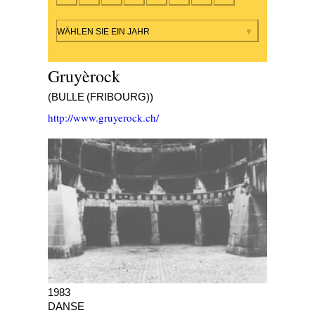
Ausgabe
WÄHLEN SIE EIN JAHR
Gruyèrock
(BULLE (FRIBOURG))
http://www.gruyerock.ch/
1983
DANSE