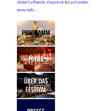
Atelier La Planche
,
Gruyèrock
&
Les Coraules
more info…