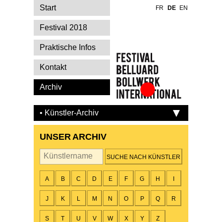
Start
FR
DE
EN
Festival 2018
Praktische Infos
Kontakt
Archiv
Festival Belluard
Bollwerk
• Künstler-Archiv
International
UNSER ARCHIV
Künstler
A
B
C
D
E
F
G
H
I
J
K
L
M
N
O
P
Q
R
S
T
U
V
W
X
Y
Z